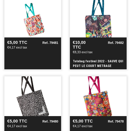
SEE
SEE
+
+
€5,00 TTC
€10,00
Ref. 79481
Ref. 79482
TTC
€4,17 excl tax
€8,33 excl tax
Totebag festival 2022 - SAUVE QUI
PEUT LE COURT METRAGE
SEE
SEE
+
+
€5,00 TTC
€5,00 TTC
Ref. 79480
Ref. 79478
€4,17 excl tax
€4,17 excl tax