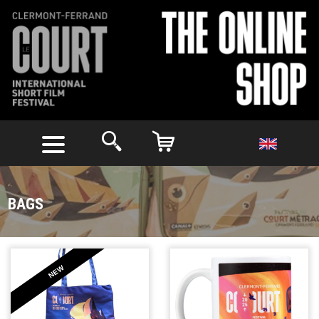
BAGS
NEW
SEE
SEE