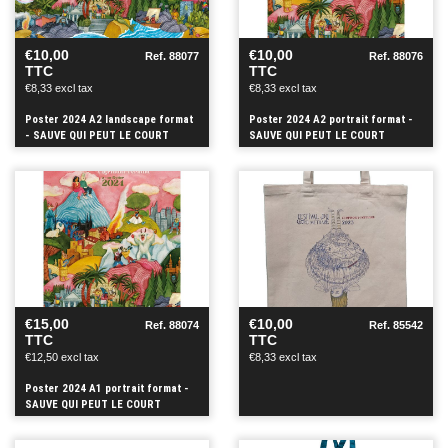
+
+
€10,00
€10,00
Ref. 88077
Ref. 88076
TTC
TTC
€8,33 excl tax
€8,33 excl tax
Poster 2024 A2 landscape format
Poster 2024 A2 portrait format -
- SAUVE QUI PEUT LE COURT
SAUVE QUI PEUT LE COURT
METRAGE
METRAGE
SEE
SEE
+
+
€15,00
€10,00
Ref. 88074
Ref. 85542
TTC
TTC
€12,50 excl tax
€8,33 excl tax
Poster 2024 A1 portrait format -
SAUVE QUI PEUT LE COURT
METRAGE