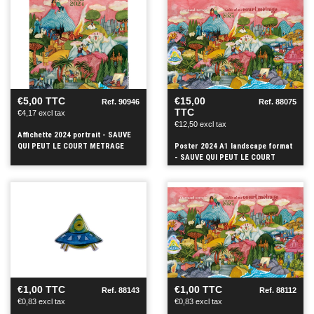
SEE
SEE
+
+
€5,00 TTC
€15,00
Ref. 90946
Ref. 88075
TTC
€4,17 excl tax
€12,50 excl tax
Affichette 2024 portrait - SAUVE
QUI PEUT LE COURT METRAGE
Poster 2024 A1 landscape format
- SAUVE QUI PEUT LE COURT
METRAGE
SEE
SEE
+
+
€1,00 TTC
€1,00 TTC
Ref. 88143
Ref. 88112
€0,83 excl tax
€0,83 excl tax