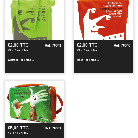
SEE
SEE
+
+
€2,00 TTC
€2,00 TTC
Ref. 70041
Ref. 70040
€1,67 excl tax
€1,67 excl tax
GREEN TOTEBAG
RED TOTEBAG
SEE
+
€5,00 TTC
Ref. 70051
€4,17 excl tax