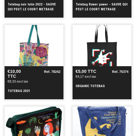
Totebag noir lutin 2022 - SAUVE
Totebag flower power - SAUVE QUI
QUI PEUT LE COURT METRAGE
PEUT LE COURT METRAGE
SEE
SEE
+
+
€10,00
€5,00 TTC
Ref. 78242
Ref. 75374
TTC
€4,17 excl tax
€8,33 excl tax
ORGANIC TOTEBAG
TOTEBAG 2021
SEE
SEE