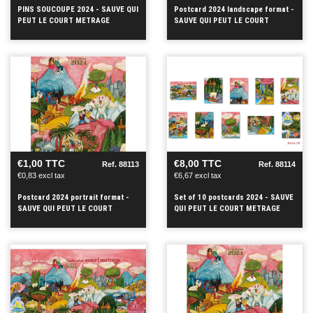
PINS SOUCOUPE 2024 - SAUVE QUI
Postcard 2024 landscape format -
PEUT LE COURT METRAGE
SAUVE QUI PEUT LE COURT
METRAGE
SEE
SEE
+
+
€1,00 TTC
€8,00 TTC
Ref. 88113
Ref. 88114
€0,83 excl tax
€6,67 excl tax
Postcard 2024 portrait format -
Set of 10 postcards 2024 - SAUVE
SAUVE QUI PEUT LE COURT
QUI PEUT LE COURT METRAGE
METRAGE
SEE
SEE