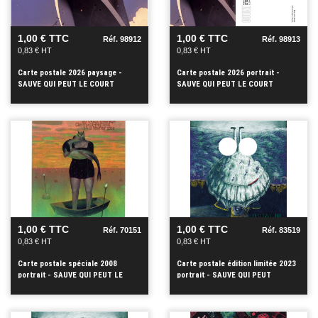
+
+
1,00 € TTC
1,00 € TTC
Réf. 98912
Réf. 98913
0,83 € HT
0,83 € HT
Carte postale 2026 paysage -
Carte postale 2026 portrait -
SAUVE QUI PEUT LE COURT
SAUVE QUI PEUT LE COURT
METRAGE
METRAGE
VOIR
VOIR
+
+
1,00 € TTC
1,00 € TTC
Réf. 70151
Réf. 83519
0,83 € HT
0,83 € HT
Carte postale spéciale 2008
Carte postale édition limitée 2023
portrait - SAUVE QUI PEUT LE
portrait - SAUVE QUI PEUT
COURT ME