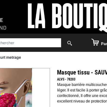
Pan
ourt metrage
Masque tissu - SA
ALVS - 78203
Masque barrière multicouches,
léger. Il est facile à porter g
confectionné, Il offre une exc
excellent niveau de protectio