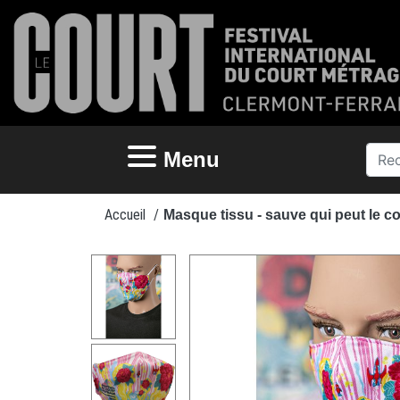
Menu
Accueil
/
Masque tissu - sauve qui peut le c